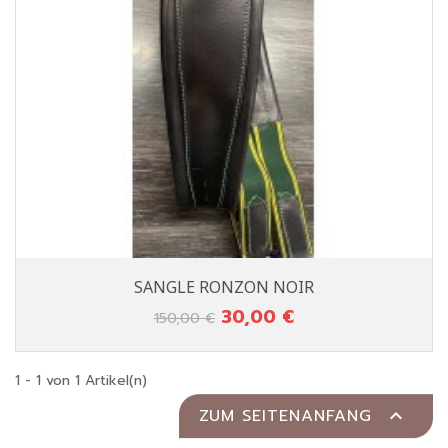
SANGLE RONZON NOIR
30,00 €
Verkaufspreis
Preis
150,00 €
1 - 1 von 1 Artikel(n)
ZUM SEITENANFANG
