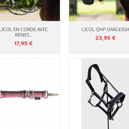
Aperçu rapide
Aperçu rapide


LICOL EN CORDE AVEC
LICOL QHP OAKLEIG
MISTY BLUE
SUNSET R
RENES...
23,95 €
Prix
17,95 €
Prix