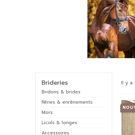
Homme
Été
Compléments alimentaires
Hiver
Soins des pieds
Textiles intelligents & objets
Friandises
connectés
Soins des cuirs
Brideries
Il y a
Bridons & brides
Rênes & enrênements
NOU
Mors
Licols & longes
Accessoires