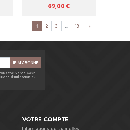
69,00 €
Prix
Suivant
1
2
3
…
13

JE M'ABONNE
Vous trouverez pour
ions d'utilisation du
VOTRE COMPTE
Informations personnelles