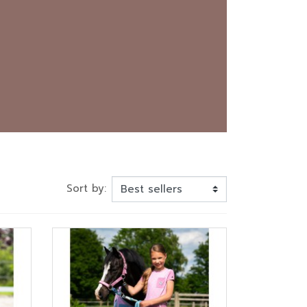
Étriers
Accessoires
Soins des cuirs
Sort by: