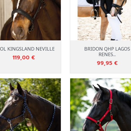
Aperçu rapide
Aperçu rapide


COL KINGSLAND NEVILLE
BRIDON QHP LAGOS
Noir
Noir
RENES...
119,00 €
Prix
99,95 €
Prix