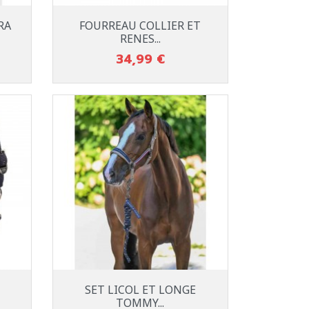
Aperçu rapide

RA
FOURREAU COLLIER ET
USSE
(PEACOCK)
Noir
CHOCOLAT
BEIGE
RENES...
34,99 €
Prix
Aperçu rapide

SET LICOL ET LONGE
Marine
KAKI
BEIGE
TOMMY...