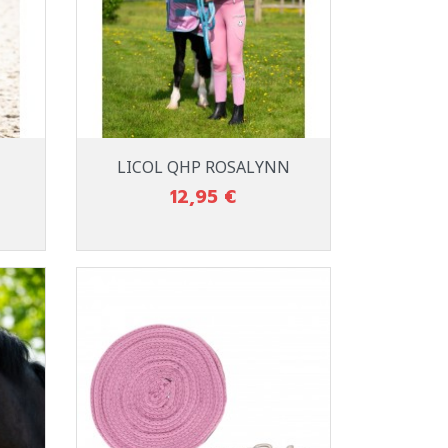
Aperçu rapide

LICOL QHP ROSALYNN
12,95 €
Prix