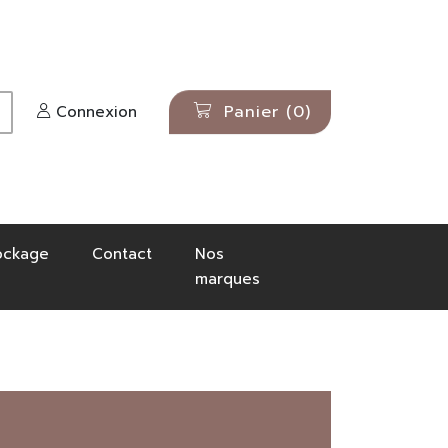
Panier
(0)
Connexion
ockage
Contact
Nos
marques
IER
SELLES &
CHIEN
èges
 bonnets, bandeaux
ACCESSOIRES
Selles
Sangles
os
Étrivières