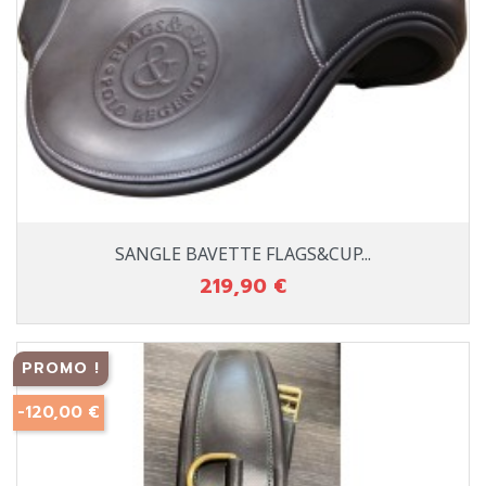
SANGLE BAVETTE FLAGS&CUP...
219,90 €
Prix
PROMO !
-120,00 €