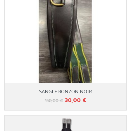
SANGLE RONZON NOIR
30,00 €
Prix de base
Prix
150,00 €