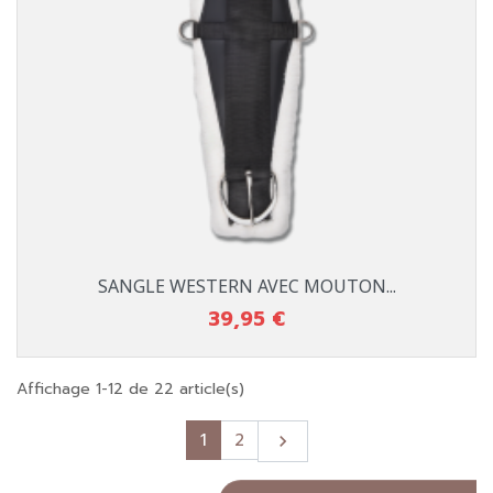
SANGLE WESTERN AVEC MOUTON...
39,95 €
Prix
Affichage 1-12 de 22 article(s)
Suivant
1
2
