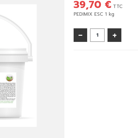
39,70 €
Licols & longes
Accessoires
Cravaches
TTC
Accessoires
Eperons
PEDIMIX ESC 1 kg
Bagagerie
Autres
-
+