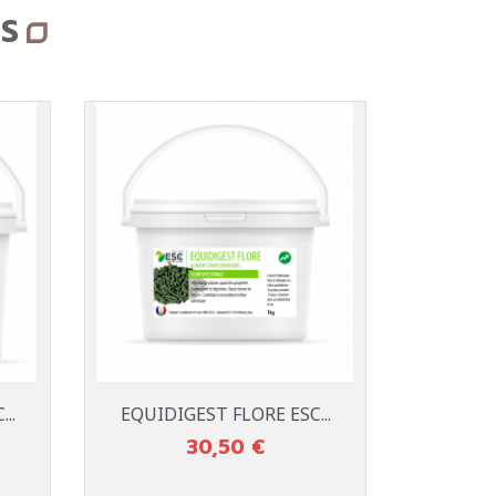
S
Aperçu rapide

..
EQUIDIGEST FLORE ESC...
30,50 €
Prix