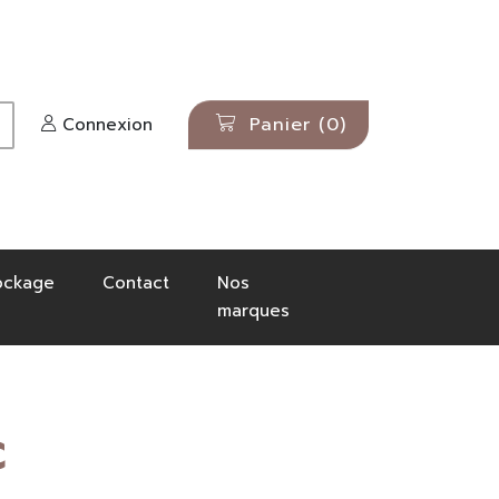
Panier
(0)
Connexion
ockage
Contact
Nos
marques
IER
SELLES &
CHIEN
èges
 bonnets, bandeaux
ACCESSOIRES
Selles
C
Sangles
os
Étrivières