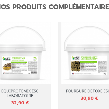
NOS PRODUITS COMPLÉMENTAIRE
Aperçu rapide
Aperçu rapide


EQUIPROTEMIX ESC
FOURBURE DETOXE ESC.
LABORATOIRE
30,90 €
Prix
32,90 €
Prix