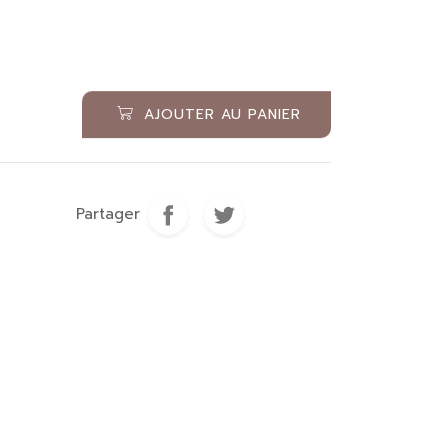
Étriers
Accessoires
Soins des cuirs
AJOUTER AU PANIER
Partager