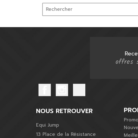
Homme
Été
Compléments alimentaires
Hiver
Soins des pieds
Textiles intelligents & objets
Friandises
connectés
Soins des cuirs
Rece
offres 
PRO
NOUS RETROUVER
Promo
Equi Jump
Nouve
13 Place de la Résistance
Meill