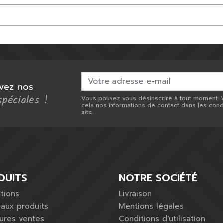
Licols & longes
Accessoires
Cravaches
Accessoires
Eperons
Bagagerie
Autres
vez nos
spéciales !
Vous pouvez vous désinscrire à tout moment. 
cela nos informations de contact dans les condit
site.
DUITS
NOTRE SOCIÉTÉ
tions
Livraison
aux produits
Mentions légales
eures ventes
Conditions d'utilisation