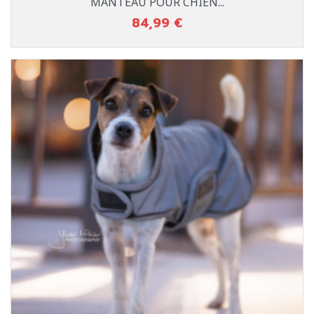
MANTEAU POUR CHIEN...
84,99 €
Prix