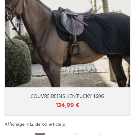
COUVRE REINS KENTUCKY 160G
134,99 €
Prix
Affichage 1-12 de 65 article(s)