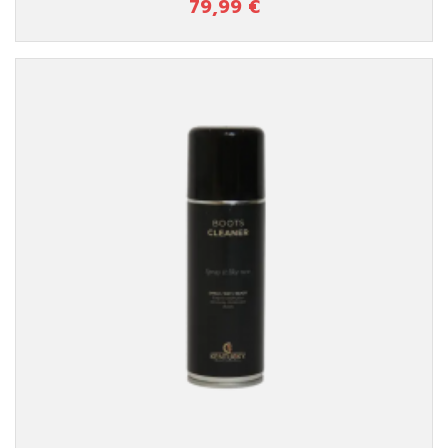
79,99 €
Prix