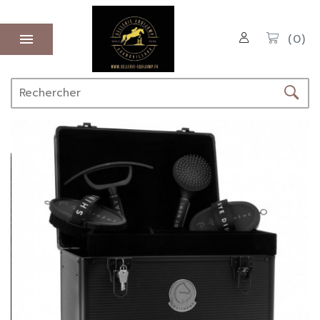

(0)