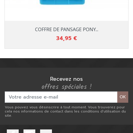
COFFRE DE PANSAGE PONY...
34,95 €
Prix
Recevez nos
offres spéciales !
OK
Vous pouvez vous désinscrire à tout moment. Vous trouverez pour
cela nos informations de contact dans les conditions d'utilisation du
site.