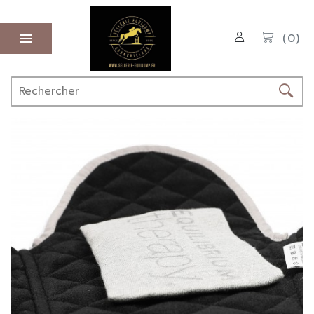

(0)